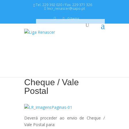
Tel. 229 392 020 / Fax. 229 371 326
lncr_renascer@sapo.pt
0 Items
Cheque / Vale
Postal
Deverá proceder ao envio de Cheque /
Vale Postal para: