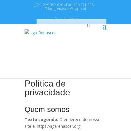
Tel. 229 392 020 / Fax. 229 371 326
lncr_renascer@sapo.pt
0 Items
Política de
privacidade
Quem somos
Texto sugerido:
O endereço do nosso
site é: https://ligarenascer.org.