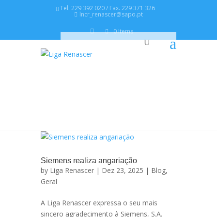
Tel. 229 392 020 / Fax. 229 371 326
lncr_renascer@sapo.pt
0 Items
Siemens realiza angariação
by
Liga Renascer
| Dez 23, 2025 |
Blog
,
Geral
A Liga Renascer expressa o seu mais
sincero agradecimento à Siemens, S.A.