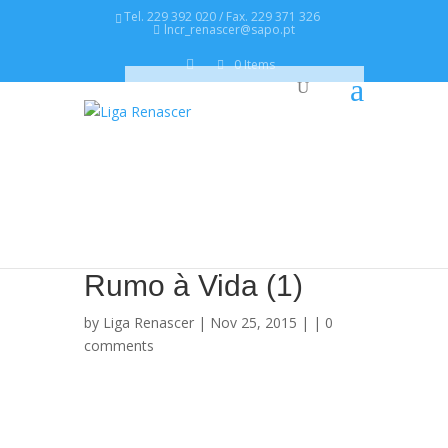
Tel. 229 392 020 / Fax. 229 371 326
lncr_renascer@sapo.pt
0 Items
Rumo à Vida (1)
by
Liga Renascer
| Nov 25, 2015 | |
0
comments