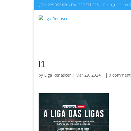
Tel. 229 392 020 / Fax. 229 371 326
lncr_renascer
l1
by
Liga Renascer
| Mar 29, 2024 | |
0 comment