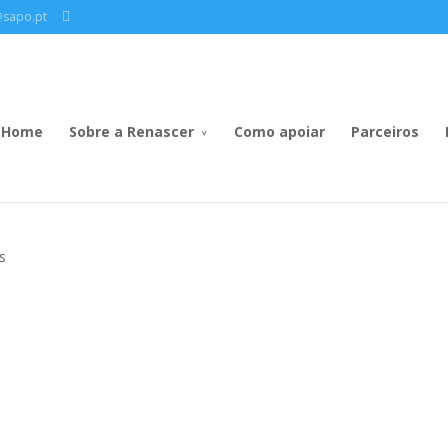
@sapo.pt
Home
Sobre a Renascer
Como apoiar
Parceiros
s