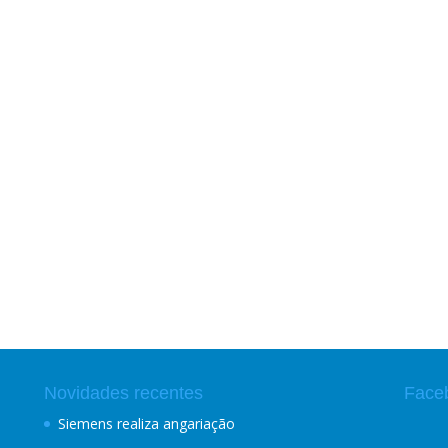
Novidades recentes
Face
Siemens realiza angariação