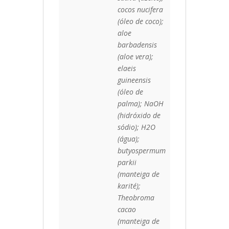
cocos nucifera
(óleo de coco);
aloe
barbadensis
(aloe vera);
elaeis
guineensis
(óleo de
palma); NaOH
(hidróxido de
sódio); H2O
(água);
butyospermum
parkii
(manteiga de
karité);
Theobroma
cacao
(manteiga de