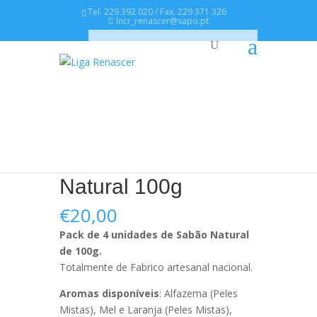
Tel. 229 392 020 / Fax. 229 371 326
lncr_renascer@sapo.pt
0 Items
Início
/
Loja Social
/
Sabões Naturais -
Lusitanus Soap
/ Pack 4x Sabão Natural
100g
Pack 4x Sabão
Natural 100g
€
20,00
Pack de 4 unidades de Sabão Natural
de 100g.
Totalmente de Fabrico artesanal nacional.
Aromas disponíveis
: Alfazema (Peles
Mistas), Mel e Laranja (Peles Mistas),