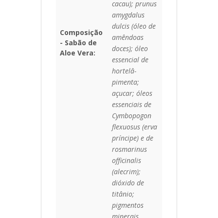
cacau); prunus
amygdalus
dulcis (óleo de
Composição
amêndoas
- Sabão de
doces); óleo
Aloe Vera:
essencial de
hortelâ-
pimenta;
açucar; óleos
essenciais de
Cymbopogon
flexuosus (erva
príncipe) e de
rosmarinus
officinalis
(alecrim);
dióxido de
titânio;
pigmentos
minerais