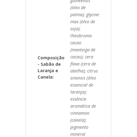
guineensis
(óleo de
palma); glycine
max (óleo de
soja);
theobroma
cacao
(manteiga de
cacau); cera
Composição
flava (cera de
- Sabão de
Laranja e
abelha); citrus
Canela:
sinensis (óleo
essencial de
laranja);
essência
aromática de
cinnamon
(canela);
pigmento
mineral