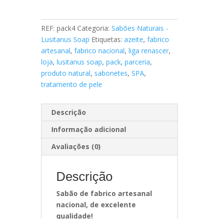
Pack
4x
Sabão
REF:
pack4
Categoria:
Sabões Naturais -
Natural
Lusitanus Soap
Etiquetas:
azeite
,
fabrico
100g
artesanal
,
fabrico nacional
,
liga renascer
,
loja
,
lusitanus soap
,
pack
,
parceria
,
produto natural
,
sabonetes
,
SPA
,
tratamento de pele
Descrição
Informação adicional
Avaliações (0)
Descrição
Sabão de fabrico artesanal
nacional, de excelente
qualidade!