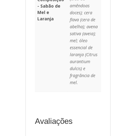
amêndoas
- Sabão de
Mel e
doces); cera
Laranja
flava (cera de
abelha); avena
sativa (aveia);
mel; óleo
essencial de
laranja (Citrus
aurantium
dulcis) e
fragrância de
mel.
Avaliações