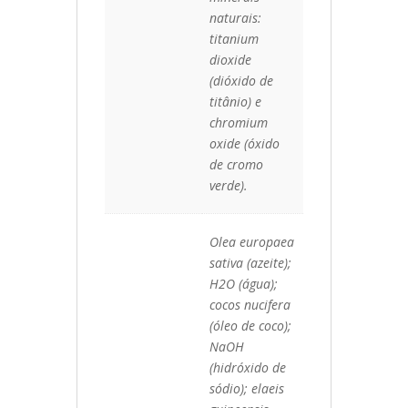
naturais:
titanium
dioxide
(dióxido de
titânio) e
chromium
oxide (óxido
de cromo
verde).
Olea europaea
sativa (azeite);
H2O (água);
cocos nucifera
(óleo de coco);
NaOH
(hidróxido de
sódio); elaeis