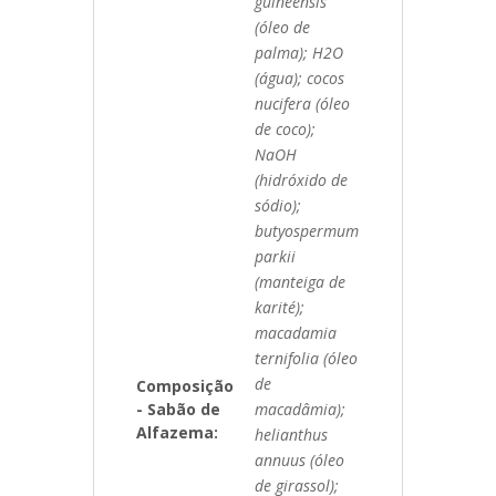
guineensis
(óleo de
palma); H2O
(água); cocos
nucifera (óleo
de coco);
NaOH
(hidróxido de
sódio);
butyospermum
parkii
(manteiga de
karité);
macadamia
ternifolia (óleo
de
Composição
- Sabão de
macadâmia);
Alfazema:
helianthus
annuus (óleo
de girassol);