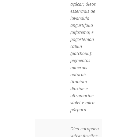
açúcar; óleos
essenciais de
lavandula
angustifolia
(alfazema) e
pogostemon
cablin
(patchouli);
pigmentos
minerais
naturais
titanium
dioxide e
ultramarine
violet e mica
púrpura.
Olea europaea
sativa (azeite);