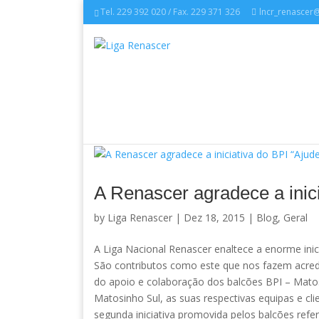
Tel. 229 392 020 / Fax. 229 371 326
lncr_renascer
A Renascer agradece a inici
by
Liga Renascer
| Dez 18, 2015 |
Blog
,
Geral
A Liga Nacional Renascer enaltece a enorme inici
São contributos como este que nos fazem acredi
do apoio e colaboração dos balcões BPI – Matos
Matosinho Sul, as suas respectivas equipas e cli
segunda iniciativa promovida pelos balcões refer