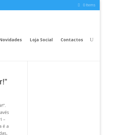
0 Items
Novidades
Loja Social
Contactos
r!”
!”.
ravés
I –
a é a
das,