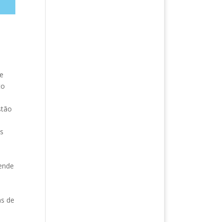
de
to
stão
as
tende
as de