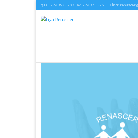
Tel. 229 392 020 / Fax. 229 371 326
lncr_renascer