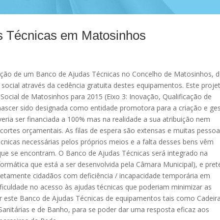
s Técnicas em Matosinhos
iação de um Banco de Ajudas Técnicas no Concelho de Matosinhos, 
social através da cedência gratuita destes equipamentos. Este proje
ocial de Matosinhos para 2015 (Eixo 3: Inovação, Qualificação de
nascer sido designada como entidade promotora para a criação e ge
veria ser financiada a 100% mas na realidade a sua atribuição nem
ortes orçamentais. As filas de espera são extensas e muitas pesso
técnicas necessárias pelos próprios meios e a falta desses bens vêm
que se encontram. O Banco de Ajudas Técnicas será integrado na
ormática que está a ser desenvolvida pela Câmara Municipal), e pre
iretamente cidadãos com deficiência / incapacidade temporária em
ficuldade no acesso às ajudas técnicas que poderiam minimizar as
ar este Banco de Ajudas Técnicas de equipamentos tais como Cadeir
Sanitárias e de Banho, para se poder dar uma resposta eficaz aos