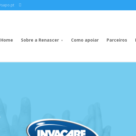
@sapo.pt
Home
Sobre a Renascer
Como apoiar
Parceiros