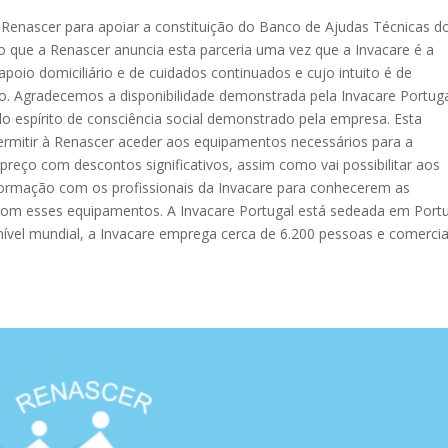
l Renascer para apoiar a constituição do Banco de Ajudas Técnicas d
 que a Renascer anuncia esta parceria uma vez que a Invacare é a
oio domiciliário e de cuidados continuados e cujo intuito é de
vo. Agradecemos a disponibilidade demonstrada pela Invacare Portug
o espírito de consciência social demonstrado pela empresa. Esta
permitir à Renascer aceder aos equipamentos necessários para a
reço com descontos significativos, assim como vai possibilitar aos
formação com os profissionais da Invacare para conhecerem as
r com esses equipamentos. A Invacare Portugal está sedeada em Port
ível mundial, a Invacare emprega cerca de 6.200 pessoas e comercia