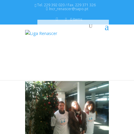
Tel. 229 392 020 / Fax. 229 371 326
lncr_renascer@sapo.pt
0 Items