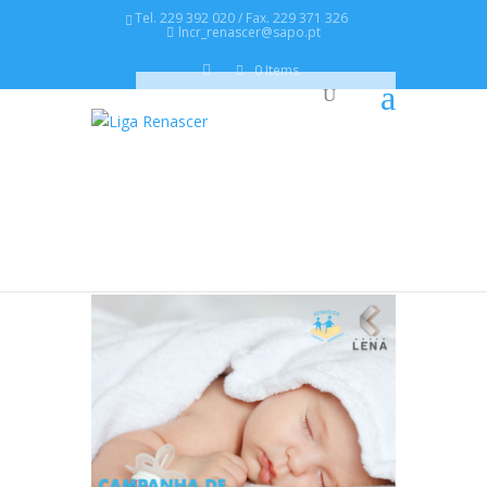
Tel. 229 392 020 / Fax. 229 371 326
lncr_renascer@sapo.pt
0 Items