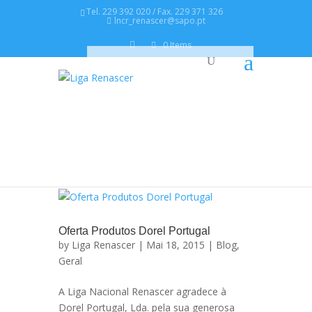
Tel. 229 392 020 / Fax. 229 371 326
lncr_renascer@sapo.pt
0 Items
Oferta Produtos Dorel Portugal
by
Liga Renascer
| Mai 18, 2015 |
Blog
,
Geral
A Liga Nacional Renascer agradece à
Dorel Portugal, Lda. pela sua generosa