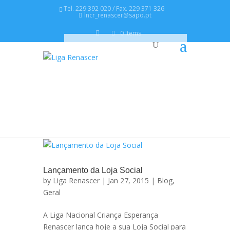
Tel. 229 392 020 / Fax. 229 371 326
lncr_renascer@sapo.pt
0 Items
Lançamento da Loja Social
by
Liga Renascer
| Jan 27, 2015 |
Blog
,
Geral
A Liga Nacional Criança Esperança
Renascer lança hoje a sua Loja Social para