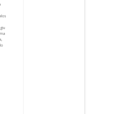
a
ilos
agiu
uma
a,
do