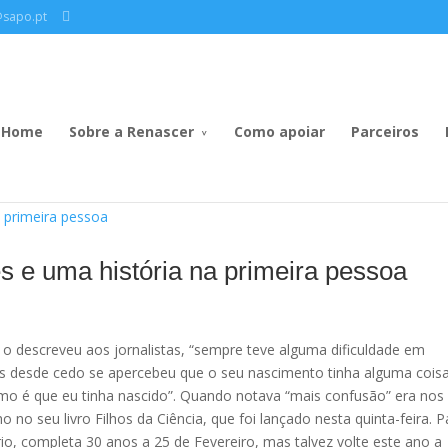
@sapo.pt
Home
Sobre a Renascer
Como apoiar
Parceiros
és e uma história na primeira pessoa
 o descreveu aos jornalistas, “sempre teve alguma dificuldade em
as desde cedo se apercebeu que o seu nascimento tinha alguma cois
como é que eu tinha nascido”. Quando notava “mais confusão” era nos
o no seu livro Filhos da Ciência, que foi lançado nesta quinta-feira. P
rio, completa 30 anos a 25 de Fevereiro, mas talvez volte este ano a