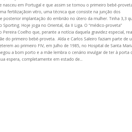
le nasceu em Portugal e que assim se tornou o primeiro bebé-provet
 fertilizaçãoin vitro, uma técnica que consiste na junção dos
e posterior implantação do embrião no útero da mulher. Tinha 3,3 qu
o Sporting. Hoje joga no Oriental, da II Liga. O “médico-proveta”
 Pereira Coelho que, perante a notícia daquela gravidez especial, re
e do primeiro bebé-proveta. Alda e Carlos Saleiro faziam parte de 
eterem ao primeiro FIV, em Julho de 1985, no Hospital de Santa Mari
hegou a bom porto e a mãe lembra o cenário invulgar de ter à porta 
 sua espera, completamente em estado de...