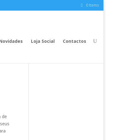
0 Items
Novidades
Loja Social
Contactos
a de
 seus
ara