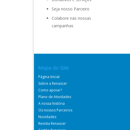
Seja nosso Parceiro
Colabore nas nossas
campanhas
Mapa do Site
Página Inicial
Sobre a Renascer
Como apoiar?
Plano de Atividades
A nossa história
Os nossos Parceiros
Novidades
Revista Renascer