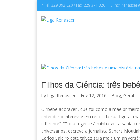
Tel. 229 392 020 / Fax. 229 371 326
lncr_renascer
Filhos da Ciência: três beb
by
Liga Renascer
| Fev 12, 2016 |
Blog
,
Geral
O “bebé adorável”, que foi como a mãe primeiro
entender o interesse em redor da sua figura, m
diferente”. “Toda a gente à minha volta sabia 
aniversários, escreve a jornalista Sandra Moutinh
Carlos Saleiro este talvez seja mais um aniversá