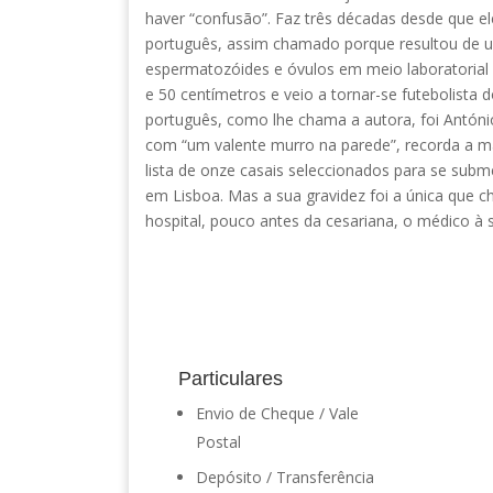
haver “confusão”. Faz três décadas desde que e
português, assim chamado porque resultou de uma
espermatozóides e óvulos em meio laboratorial 
e 50 centímetros e veio a tornar-se futebolista d
português, como lhe chama a autora, foi António
com “um valente murro na parede”, recorda a mã
lista de onze casais seleccionados para se subm
em Lisboa. Mas a sua gravidez foi a única que c
hospital, pouco antes da cesariana, o médico à
Particulares
Envio de Cheque / Vale
Postal
Depósito / Transferência