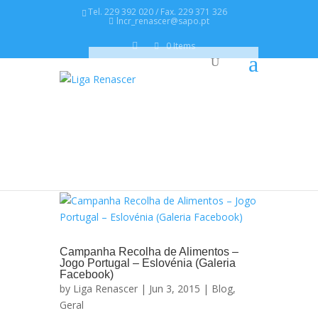
Tel. 229 392 020 / Fax. 229 371 326
lncr_renascer@sapo.pt
0 Items
Campanha Recolha de Alimentos –
Jogo Portugal – Eslovénia (Galeria
Facebook)
by
Liga Renascer
| Jun 3, 2015 |
Blog
,
Geral