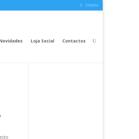
0 Items
Novidades
Loja Social
Contactos
a
jecto