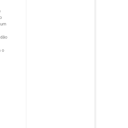
a
o
 Num
 dão
á o