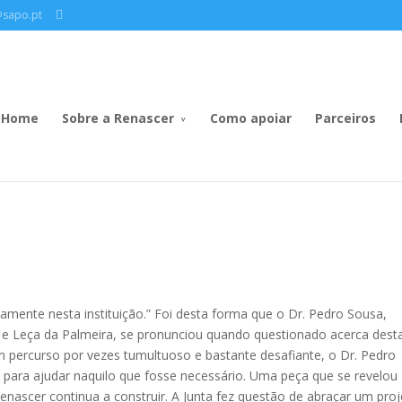
@sapo.pt
Home
Sobre a Renascer
Como apoiar
Parceiros
amente nesta instituição.” Foi desta forma que o Dr. Pedro Sousa,
 e Leça da Palmeira, se pronunciou quando questionado acerca dest
m percurso por vezes tumultuoso e bastante desafiante, o Dr. Pedro
para ajudar naquilo que fosse necessário. Uma peça que se revelou
enascer continua a construir. A Junta fez questão de abraçar um pro