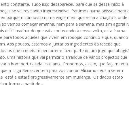
nto constante. Tudo isso desapareceu para que se desse início à
ças se vai revelando imprescindível. Partimos numa odisseia para 
e embarquem connosco numa viagem em que reina a criação e onde 
o. Não vamos começar amanhã, nem para a semana, mas sim agora!
s difícil usufruir do que vai acontecendo à nossa volta, esta é uma
 para todos aqueles que vivem em rodopio contínuo e que, quando
am. Aos poucos, estamos a juntar os ingredientes da receita que
os os que o queiram percorrer e fazer parte de um jogo que atingir
, uma história que vai permitir o arranque de vários projectos que
var a bom porto ainda este ano. Propomos, assim, que façam uma
a que a Liga Renascer tem para vos contar. Aliciamos-vos a serem
ue está e estará progressivamente em mudança. Os dados estão
ar forma a partir de...