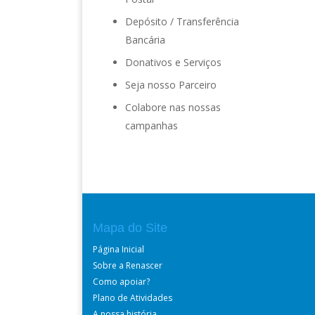
Depósito / Transferência
Bancária
Donativos e Serviços
Seja nosso Parceiro
Colabore nas nossas
campanhas
Mapa do Site
Página Inicial
Sobre a Renascer
Como apoiar?
Plano de Atividades
A nossa história