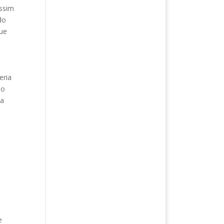
assim
do
ue
eria
 o
ma
e