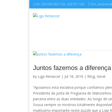
Tel. 229 392 020 / Fax. 229 371 326
lncr_renascer
Juntos fazemos a diferença
by
Liga Renascer
| Jul 18, 2016 |
Blog
,
Geral
“Apoiamos esta iniciativa porque confiamos plen
Presidente da junta de Freguesia de Matosinhos
parceria entre as duas entidades. Ao longo de u
Sousa sempre se mostrou totalmente disponível 
muitíssimo importante neste puzzle que a Liga R