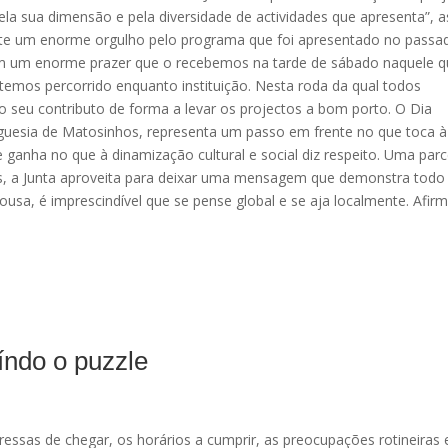
ela sua dimensão e pela diversidade de actividades que apresenta”, 
nte um enorme orgulho pelo programa que foi apresentado no passa
om um enorme prazer que o recebemos na tarde de sábado naquele q
temos percorrido enquanto instituição. Nesta roda da qual todos
o seu contributo de forma a levar os projectos a bom porto. O Dia
eguesia de Matosinhos, representa um passo em frente no que toca à
ganha no que à dinamização cultural e social diz respeito. Uma parc
, a Junta aproveita para deixar uma mensagem que demonstra todo
sa, é imprescindível que se pense global e se aja localmente. Afir
índo o puzzle
essas de chegar, os horários a cumprir, as preocupações rotineiras 