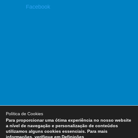
Facebook
Política de Cookies
Para proporcionar uma ótima experiência no nosso website
a nível de navegação e personalização de conteúdos
© 2005-2016
Liga Renascer
. Todos os
utilizamos alguns cookies essenciais. Para mais
direitos reservados. | Desenvolvido por
informações, verifique em Definições