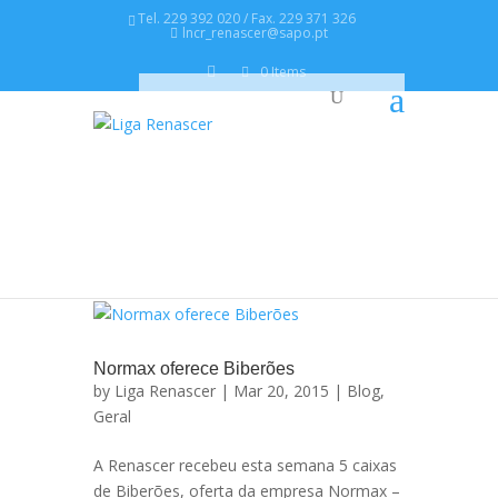
Tel. 229 392 020 / Fax. 229 371 326
lncr_renascer@sapo.pt
0 Items
Normax oferece Biberões
by
Liga Renascer
| Mar 20, 2015 |
Blog
,
Geral
A Renascer recebeu esta semana 5 caixas
de Biberões, oferta da empresa Normax –