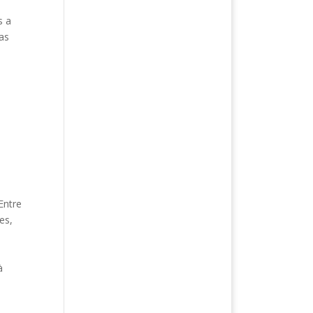
s a
as
Entre
es,
à