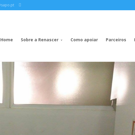
@sapo.pt
Home
Sobre a Renascer
Como apoiar
Parceiros