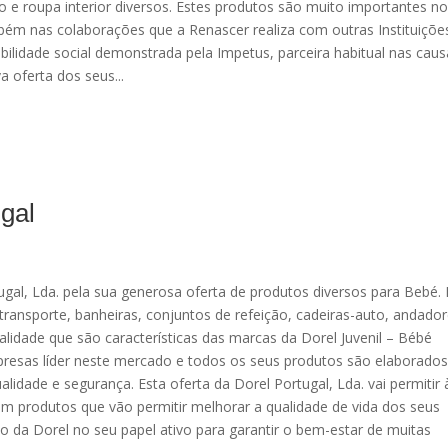
io e roupa interior diversos. Estes produtos são muito importantes no
mbém nas colaborações que a Renascer realiza com outras Instituiçõe
abilidade social demonstrada pela Impetus, parceira habitual nas caus
a oferta dos seus...
gal
gal, Lda. pela sua generosa oferta de produtos diversos para Bebé. 
ransporte, banheiras, conjuntos de refeição, cadeiras-auto, andador
lidade que são características das marcas da Dorel Juvenil – Bébé
presas líder neste mercado e todos os seus produtos são elaborados
idade e segurança. Esta oferta da Dorel Portugal, Lda. vai permitir 
om produtos que vão permitir melhorar a qualidade de vida dos seus
to da Dorel no seu papel ativo para garantir o bem-estar de muitas