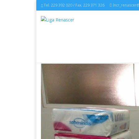
Tel. 229 392 020 / Fax. 229 371 326
lncr_renascer