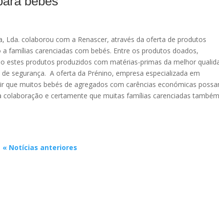
 para bébés
a, Lda. colaborou com a Renascer, através da oferta de produtos
io a famílias carenciadas com bebés. Entre os produtos doados,
ndo estes produtos produzidos com matérias-primas da melhor qualid
de segurança. A oferta da Prénino, empresa especializada em
permitir que muitos bebés de agregados com carências económicas poss
 a colaboração e certamente que muitas famílias carenciadas també
« Notícias anteriores