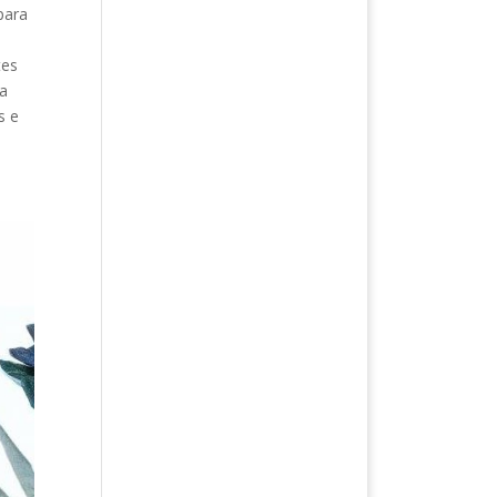
para
tes
da
s e