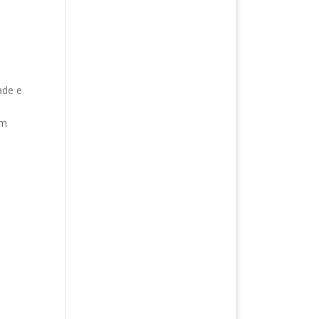
ade e
am
m