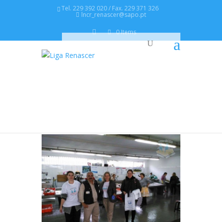
Tel. 229 392 020 / Fax. 229 371 326
lncr_renascer@sapo.pt
0 Items