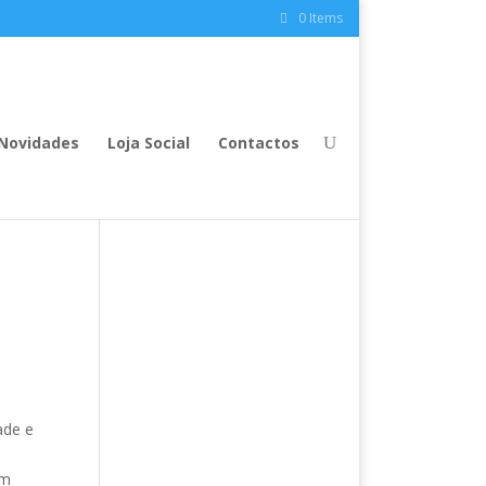
0 Items
Novidades
Loja Social
Contactos
ade e
am