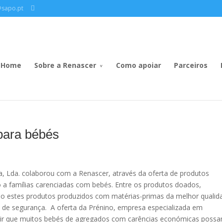
@sapo.pt
Home
Sobre a Renascer
Como apoiar
Parceiros
 para bébés
a, Lda. colaborou com a Renascer, através da oferta de produtos
io a famílias carenciadas com bebés. Entre os produtos doados,
ndo estes produtos produzidos com matérias-primas da melhor qualid
de segurança. A oferta da Prénino, empresa especializada em
permitir que muitos bebés de agregados com carências económicas poss