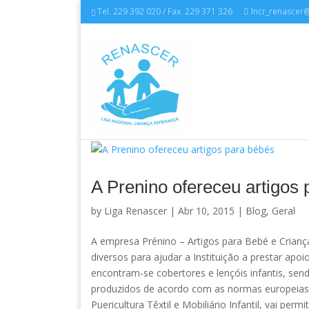
Tel. 229 392 020 / Fax. 229 371 326
lncr_renascer
A Prenino ofereceu artigos
by
Liga Renascer
| Abr 10, 2015 |
Blog
,
Geral
A empresa Prénino – Artigos para Bebé e Crianç
diversos para ajudar a Instituição a prestar apo
encontram-se cobertores e lençóis infantis, se
produzidos de acordo com as normas europeias 
Puericultura Têxtil e Mobiliário Infantil, vai 