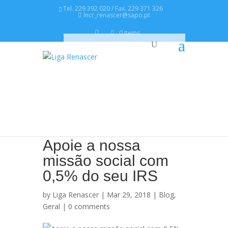
Tel. 229 392 020 / Fax. 229 371 326
lncr_renascer@sapo.pt
0 Items
Apoie a nossa
missão social com
0,5% do seu IRS
by
Liga Renascer
| Mar 29, 2018 |
Blog
,
Geral
|
0 comments