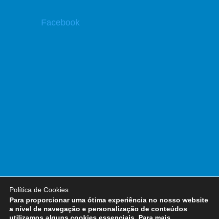
Facebook
Política de Cookies
Para proporcionar uma ótima experiência no nosso website
a nível de navegação e personalização de conteúdos
© 2005-2016
Liga Renascer
. Todos os
utilizamos alguns cookies essenciais. Para mais