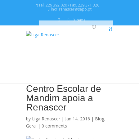
Tel. 229 392 020 / Fax. 229 371 326
lncr_renascer@sapo.pt
0 Items
Centro Escolar de
Mandim apoia a
Renascer
by
Liga Renascer
| Jan 14, 2016 |
Blog
,
Geral
|
0 comments