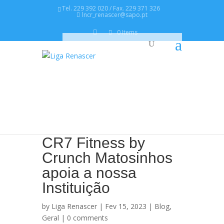
Tel. 229 392 020 / Fax. 229 371 326
lncr_renascer@sapo.pt
0 Items
CR7 Fitness by
Crunch Matosinhos
apoia a nossa
Instituição
by
Liga Renascer
| Fev 15, 2023 |
Blog
,
Geral
|
0 comments