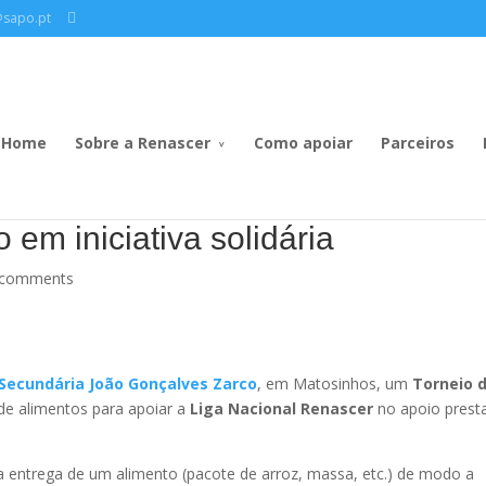
@sapo.pt
Home
Sobre a Renascer
Como apoiar
Parceiros
em iniciativa solidária
 comments
 Secundária João Gonçalves Zarco
, em Matosinhos, um
Torneio 
de alimentos para apoiar a
Liga Nacional Renascer
no apoio prest
 a entrega de um alimento (pacote de arroz, massa, etc.) de modo a