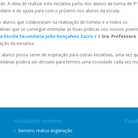
e. A ideia de realizar esta iniciativa partiu dos alunos da turma de 9
olidário e de ajuda para com o próximo nos alunos da escola.
 alunos que colaboraram na realização do torneio e a todos os
ciativas que se consegue estimular as boas-práticas nos nossos joven
a Escola Secundária João Gonçalves Zarco
e à
Sra. Professora
ção da iniciativa.
alunos possa servir de inspiração para outras iniciativas, uma vez q
idárias poderá ser decisivo para termos uma sociedade cada vez ma
Novidades recentes
Face
Siemens realiza angariação