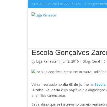
Tel. 229 392 020 / Fax. 229 371 326
lncr_renascer
Escola Gonçalves Zarco 
by
Liga Renascer
| Jun 2, 2016 |
Blog
,
Geral
|
0
Vai ser realizado no
dia 03 de Junho
na
Escola
Futebol Solidário
cujo objetivo é a angariação 
a famílias carenciadas.
Cada aluno que se inscreva no torneio realizará