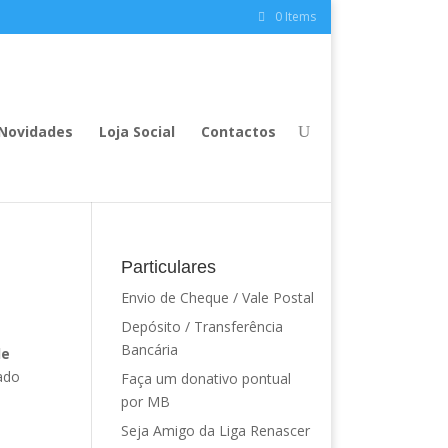
0 Items
Novidades
Loja Social
Contactos
Particulares
Envio de Cheque / Vale Postal
Depósito / Transferência
Bancária
de
ado
Faça um donativo pontual
por MB
Seja Amigo da Liga Renascer