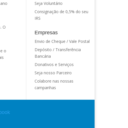
º ano
Seja Voluntário
Consignação de 0,5% do seu
IRS
s. O
Empresas
Envio de Cheque / Vale Postal
Depósito / Transferência
ue o
Bancária
is
Donativos e Serviços
Seja nosso Parceiro
Colabore nas nossas
campanhas
book