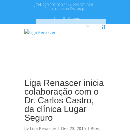
Tel. 229 392 020 / Fax. 229 371 326
lncr_renascer@sapo.pt
0 Items
Liga Renascer inicia
colaboração com o
Dr. Carlos Castro,
da clínica Lugar
Seguro
by
Liga Renascer
| Dez 23, 2015 |
Blog
,