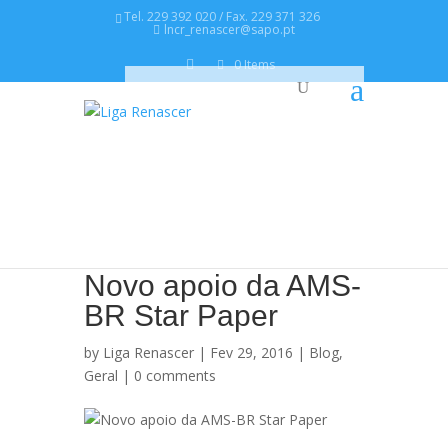
Tel. 229 392 020 / Fax. 229 371 326
lncr_renascer@sapo.pt
0 Items
Novo apoio da AMS-
BR Star Paper
by
Liga Renascer
| Fev 29, 2016 |
Blog
,
Geral
|
0 comments