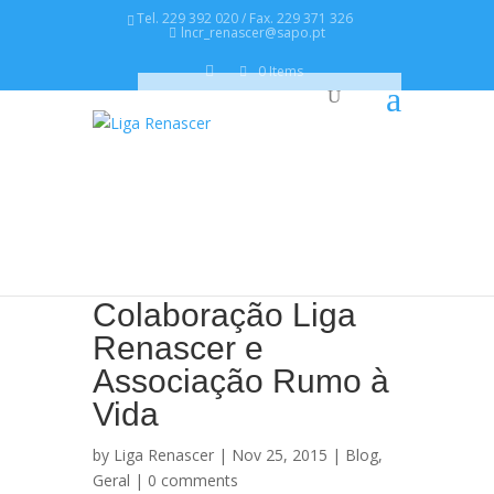
Tel. 229 392 020 / Fax. 229 371 326
lncr_renascer@sapo.pt
0 Items
Colaboração Liga
Renascer e
Associação Rumo à
Vida
by
Liga Renascer
| Nov 25, 2015 |
Blog
,
Geral
|
0 comments